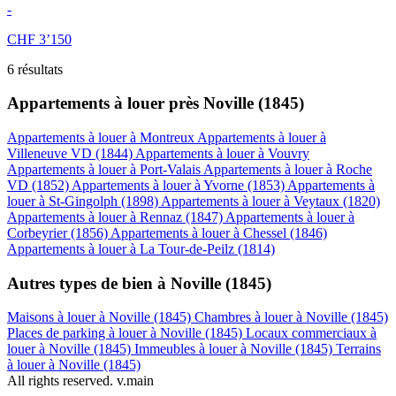
-
CHF 3’150
6 résultats
Appartements à louer près Noville (1845)
Appartements à louer à Montreux
Appartements à louer à
Villeneuve VD (1844)
Appartements à louer à Vouvry
Appartements à louer à Port-Valais
Appartements à louer à Roche
VD (1852)
Appartements à louer à Yvorne (1853)
Appartements à
louer à St-Gingolph (1898)
Appartements à louer à Veytaux (1820)
Appartements à louer à Rennaz (1847)
Appartements à louer à
Corbeyrier (1856)
Appartements à louer à Chessel (1846)
Appartements à louer à La Tour-de-Peilz (1814)
Autres types de bien à Noville (1845)
Maisons à louer à Noville (1845)
Chambres à louer à Noville (1845)
Places de parking à louer à Noville (1845)
Locaux commerciaux à
louer à Noville (1845)
Immeubles à louer à Noville (1845)
Terrains
à louer à Noville (1845)
All rights reserved. v.main