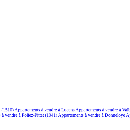
n (1510)
Appartements à vendre à Lucens
Appartements à vendre à Val
à vendre à Poliez-Pittet (1041)
Appartements à vendre à Donneloye
Ap