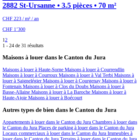
2882 St-Ursanne • 3.5 pièces • 70 m²
CHF 223 / m² / an
CHF 1’300
1
2
1 - 24 de 31 résultats
Maisons à louer dans le Canton du Jura
Maisons à louer à Haute-Sorne
Maisons à louer à Courrendlin
Maisons à louer à Courroux
Maisons à louer à Val Terbi
Maisons à
louer à Saignelégier
Maisons à louer à Courgenay
Maisons à louer à
Fontenais
Maisons à louer à Clos du Doubs
Maisons à louer à
Basse-Allaine
Maisons à louer à La Baroche
Maisons à louer à
Haute-Ajoie
Maisons à louer à Boécourt
Autres types de bien dans le Canton du Jura
Appartements à louer dans le Canton du Jura
Chambres à louer dans
le Canton du Jura
Places de parking à louer dans le Canton du Jura
Locaux commerciaux à louer dans le Canton du Jura
Immeubles à
louer dans le Canton du Jura
Terrains à louer dans le Canton du Jura