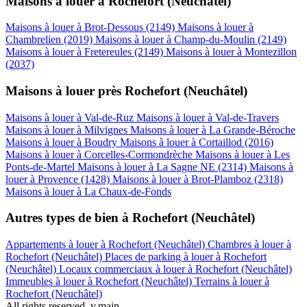
Maisons à louer à Rochefort (Neuchâtel)
Maisons à louer à Brot-Dessous (2149)
Maisons à louer à
Chambrelien (2019)
Maisons à louer à Champ-du-Moulin (2149)
Maisons à louer à Fretereules (2149)
Maisons à louer à Montezillon
(2037)
Maisons à louer près Rochefort (Neuchâtel)
Maisons à louer à Val-de-Ruz
Maisons à louer à Val-de-Travers
Maisons à louer à Milvignes
Maisons à louer à La Grande-Béroche
Maisons à louer à Boudry
Maisons à louer à Cortaillod (2016)
Maisons à louer à Corcelles-Cormondrèche
Maisons à louer à Les
Ponts-de-Martel
Maisons à louer à La Sagne NE (2314)
Maisons à
louer à Provence (1428)
Maisons à louer à Brot-Plamboz (2318)
Maisons à louer à La Chaux-de-Fonds
Autres types de bien à Rochefort (Neuchâtel)
Appartements à louer à Rochefort (Neuchâtel)
Chambres à louer à
Rochefort (Neuchâtel)
Places de parking à louer à Rochefort
(Neuchâtel)
Locaux commerciaux à louer à Rochefort (Neuchâtel)
Immeubles à louer à Rochefort (Neuchâtel)
Terrains à louer à
Rochefort (Neuchâtel)
All rights reserved. v.main