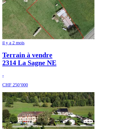
il y a 2 mois
Terrain à vendre
2314 La Sagne NE
-
CHF 250’000