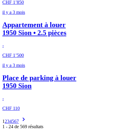
CHF 1’850
il y a 3 mois
Appartement à louer
1950 Sion • 2.5 pièces
-
CHF 1’500
il y a 3 mois
Place de parking à louer
1950 Sion
-
CHF 110
1
2
3
4
5
6
7
1 - 24 de 569 résultats