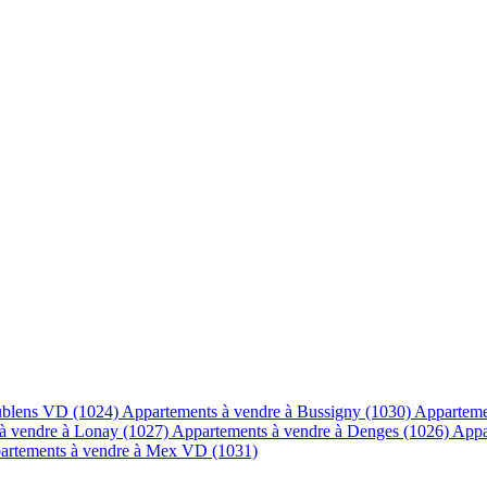
ublens VD (1024)
Appartements à vendre à Bussigny (1030)
Apparteme
à vendre à Lonay (1027)
Appartements à vendre à Denges (1026)
Appa
artements à vendre à Mex VD (1031)