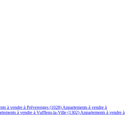
nts à vendre à Préverenges (1028)
Appartements à vendre à
rtements à vendre à Vufflens-la-Ville (1302)
Appartements à vendre à