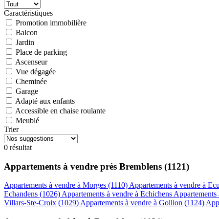
Caractéristiques
Promotion immobilière
Balcon
Jardin
Place de parking
Ascenseur
Vue dégagée
Cheminée
Garage
Adapté aux enfants
Accessible en chaise roulante
Meublé
Trier
0 résultat
Appartements à vendre près Bremblens (1121)
Appartements à vendre à Morges (1110)
Appartements à vendre à Ec
Echandens (1026)
Appartements à vendre à Echichens
Appartements 
Villars-Ste-Croix (1029)
Appartements à vendre à Gollion (1124)
App