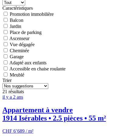
Caractéristiques
Promotion immobilière
Balcon
Jardin
Place de parking
Ascenseur
Vue dégagée
Cheminée
Garage
Adapté aux enfants
Accessible en chaise roulante
Meublé
Trier
21 résultats
il y a 2 ans
Appartement à vendre
1914 Isérables • 2.5 pièces • 55 m²
CHF 6’689 / m²