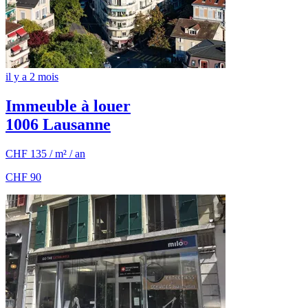
il y a 2 mois
Immeuble à louer
1006 Lausanne
CHF 135 / m² / an
CHF 90