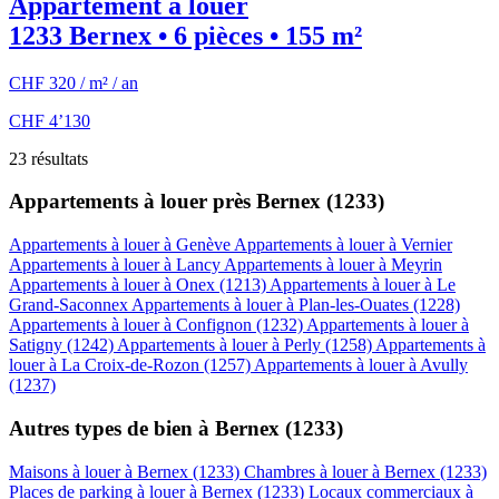
Appartement à louer
1233 Bernex • 6 pièces • 155 m²
CHF 320 / m² / an
CHF 4’130
23 résultats
Appartements à louer près Bernex (1233)
Appartements à louer à Genève
Appartements à louer à Vernier
Appartements à louer à Lancy
Appartements à louer à Meyrin
Appartements à louer à Onex (1213)
Appartements à louer à Le
Grand-Saconnex
Appartements à louer à Plan-les-Ouates (1228)
Appartements à louer à Confignon (1232)
Appartements à louer à
Satigny (1242)
Appartements à louer à Perly (1258)
Appartements à
louer à La Croix-de-Rozon (1257)
Appartements à louer à Avully
(1237)
Autres types de bien à Bernex (1233)
Maisons à louer à Bernex (1233)
Chambres à louer à Bernex (1233)
Places de parking à louer à Bernex (1233)
Locaux commerciaux à