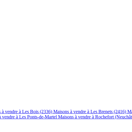
 à vendre à Les Bois (2336)
Maisons à vendre à Les Brenets (2416)
Ma
à vendre à Les Ponts-de-Martel
Maisons à vendre à Rochefort (Neuchât