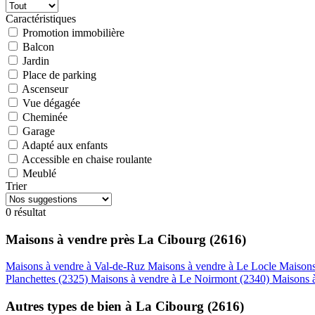
Caractéristiques
Promotion immobilière
Balcon
Jardin
Place de parking
Ascenseur
Vue dégagée
Cheminée
Garage
Adapté aux enfants
Accessible en chaise roulante
Meublé
Trier
0 résultat
Maisons à vendre près La Cibourg (2616)
Maisons à vendre à Val-de-Ruz
Maisons à vendre à Le Locle
Maisons
Planchettes (2325)
Maisons à vendre à Le Noirmont (2340)
Maisons 
Autres types de bien à La Cibourg (2616)