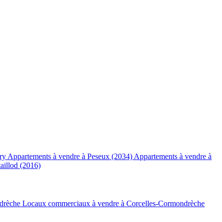
dry
Appartements à vendre à Peseux (2034)
Appartements à vendre à
aillod (2016)
ndrèche
Locaux commerciaux à vendre à Corcelles-Cormondrèche