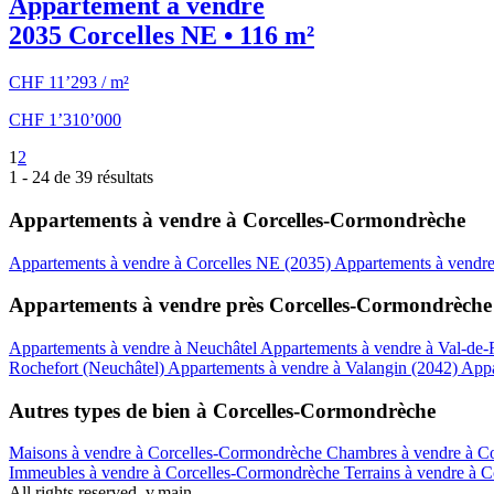
Appartement à vendre
2035 Corcelles NE • 116 m²
CHF 11’293 / m²
CHF 1’310’000
1
2
1 - 24 de 39 résultats
Appartements à vendre à Corcelles-Cormondrèche
Appartements à vendre à Corcelles NE (2035)
Appartements à vendr
Appartements à vendre près Corcelles-Cormondrèche
Appartements à vendre à Neuchâtel
Appartements à vendre à Val-de
Rochefort (Neuchâtel)
Appartements à vendre à Valangin (2042)
Appa
Autres types de bien à Corcelles-Cormondrèche
Maisons à vendre à Corcelles-Cormondrèche
Chambres à vendre à C
Immeubles à vendre à Corcelles-Cormondrèche
Terrains à vendre à 
All rights reserved. v.main