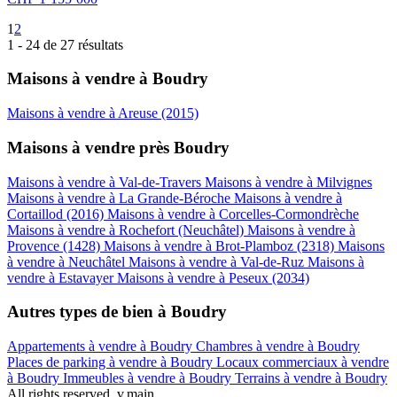
1
2
1 - 24 de 27 résultats
Maisons à vendre à Boudry
Maisons à vendre à Areuse (2015)
Maisons à vendre près Boudry
Maisons à vendre à Val-de-Travers
Maisons à vendre à Milvignes
Maisons à vendre à La Grande-Béroche
Maisons à vendre à
Cortaillod (2016)
Maisons à vendre à Corcelles-Cormondrèche
Maisons à vendre à Rochefort (Neuchâtel)
Maisons à vendre à
Provence (1428)
Maisons à vendre à Brot-Plamboz (2318)
Maisons
à vendre à Neuchâtel
Maisons à vendre à Val-de-Ruz
Maisons à
vendre à Estavayer
Maisons à vendre à Peseux (2034)
Autres types de bien à Boudry
Appartements à vendre à Boudry
Chambres à vendre à Boudry
Places de parking à vendre à Boudry
Locaux commerciaux à vendre
à Boudry
Immeubles à vendre à Boudry
Terrains à vendre à Boudry
All rights reserved. v.main