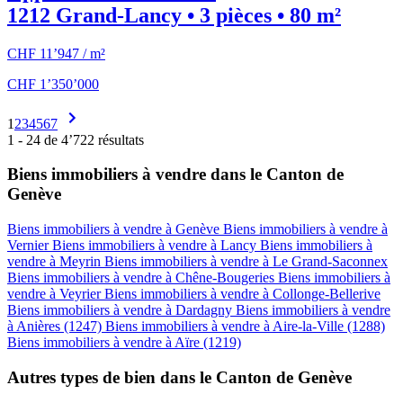
1212 Grand-Lancy • 3 pièces • 80 m²
CHF 11’947 / m²
CHF 1’350’000
1
2
3
4
5
6
7
1 - 24 de 4’722 résultats
Biens immobiliers à vendre dans le Canton de
Genève
Biens immobiliers à vendre à Genève
Biens immobiliers à vendre à
Vernier
Biens immobiliers à vendre à Lancy
Biens immobiliers à
vendre à Meyrin
Biens immobiliers à vendre à Le Grand-Saconnex
Biens immobiliers à vendre à Chêne-Bougeries
Biens immobiliers à
vendre à Veyrier
Biens immobiliers à vendre à Collonge-Bellerive
Biens immobiliers à vendre à Dardagny
Biens immobiliers à vendre
à Anières (1247)
Biens immobiliers à vendre à Aire-la-Ville (1288)
Biens immobiliers à vendre à Aïre (1219)
Autres types de bien dans le Canton de Genève